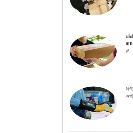
邮
邮政
员。..
冷
冷链